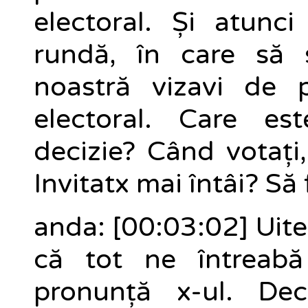
electoral. Și atun
rundă, în care să 
noastră vizavi de p
electoral. Care es
decizie? Când votați,
Invitatx mai întâi? S
anda: [00:03:02] Uite
că tot ne întreab
pronunță x-ul. De