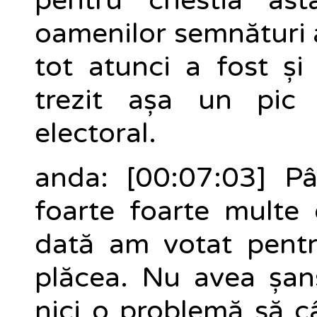
pentru chestia as
oamenilor semnături a
tot atunci a fost ș
trezit așa un pic
electoral.
anda: [00:07:03] 
foarte foarte multe 
dată am votat pentr
plăcea. Nu avea șans
nici o problemă să c