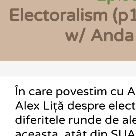
Electoralism (p1
w/ Anda 
În care povestim cu 
Alex Liță despre elec
diferitele runde de al
aceasta, atât din SUA