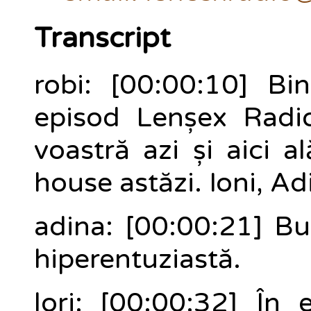
Transcript
robi: [00:00:10] Bi
episod Lenșex Radi
voastră azi și aici a
house astăzi. Ioni, Adi
adina: [00:00:21] Bu
hiperentuziastă.
lori: [00:00:32] În