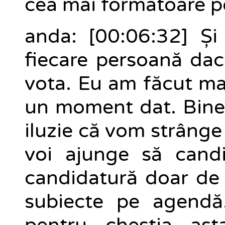
cea mai formatoare po
anda: [00:06:32] Și
fiecare persoană da
vota. Eu am făcut mai
un moment dat. Bineî
iluzie că vom strânge
voi ajunge să cand
candidatură doar de 
subiecte pe agendă