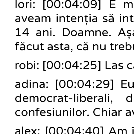
lori: [00:04:09] E m
aveam intenția să intr
14 ani. Doamne. Așa
făcut asta, că nu trebu
robi: [00:04:25] Las c
adina: [00:04:29] Eu
democrat-liberali
confesiunilor. Chiar 
alex: [00:04:40] Am î